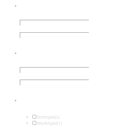
Spieleranzahl min
-
Spieleranzahl max
-
Spieltyp
Brettspiel
(2)
Würfelspiel
(1)