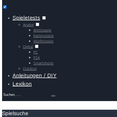
Spieletests
Analog
Brettspiele
Kartenspiele
Würfelspiele
Digital
PC
PS4
Smartphone
Outdoor
Anleitungen / DIY
Lexikon
Search
for:
Spielsuche