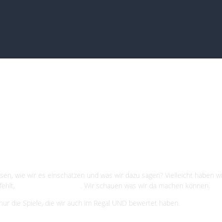
Spielsuche
en, wie wir es einschätzen und was wir dazu sagen? Vielleicht haben wi
ehlt, 
schreibt uns gern an
. Wir schauen was wir da machen können.
h nur die Spiele, die wir auch im Regal UND bewertet haben.