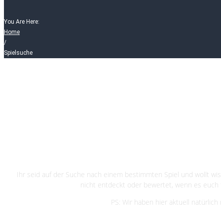
You Are Here:
Home
/
Spielsuche
Spielsuche
Die 
Ihr seid auf der Suche nach einem bestimmten Spiel und wollt wiss
nicht entdeckt oder bewertet, wenn es euch f
PS: Wir haben hier aktuell natürlic