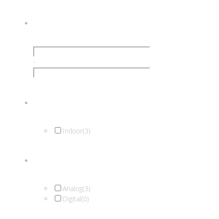
Gesamtbewertung
-
Spielort
Indoor
(3)
Spielform
Analog
(3)
Digital
(0)