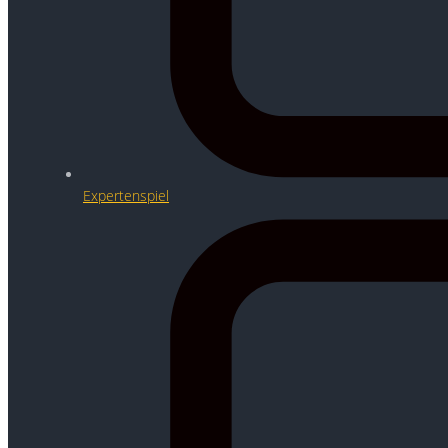
Expertenspiel