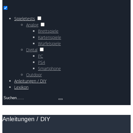
Spieletests
Analog
Brettspiele
Kartenspiele
Würfelspiele
Digital
PC
PS4
Smartphone
Outdoor
Anleitungen / DIY
Lexikon
Search
for:
Anleitungen / DIY