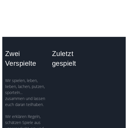
Zwei
Zuletzt
Verspielte
gespielt
Wir spielen, leben,
lieben, lachen, putzen,
sporteln...
zusammen und lassen
euch daran teilhaben.
Wir erklären Regeln,
schätzen Spiele aus