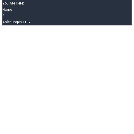
You Are Here:
Home
/
Anleitungen / DIY
Anleitungen
/
DIY
VERSPIELT | KREATIV |
AKTIV
Es gibt viele Projekte, Erweiterungen und Selbstgebasteltes
rund ums Thema Spielen. Um die Spiele zu erweitern,
zu