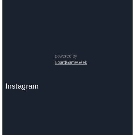
powered by
BoardGameGeek
Instagram