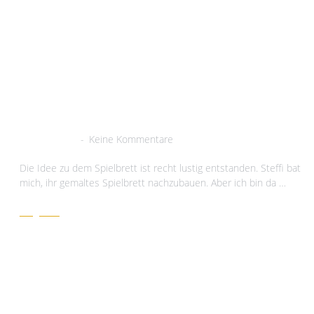
Bluff Perudo
1. März 2021
Keine Kommentare
Die Idee zu dem Spielbrett ist recht lustig entstanden. Steffi bat
mich, ihr gemaltes Spielbrett nachzubauen. Aber ich bin da …
Zeig her!