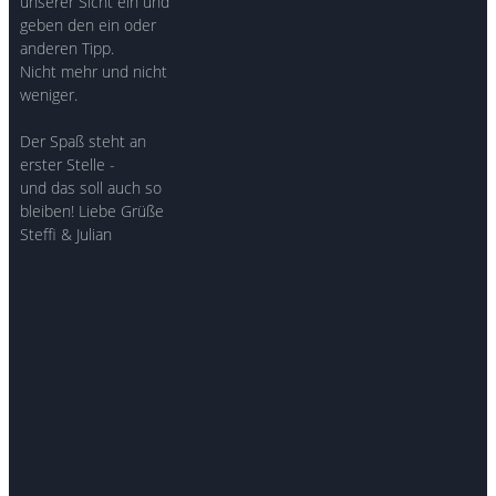
unserer Sicht ein und
geben den ein oder
anderen Tipp.
Nicht mehr und nicht
weniger.
Der Spaß steht an
erster Stelle -
und das soll auch so
bleiben! Liebe Grüße
Steffi & Julian