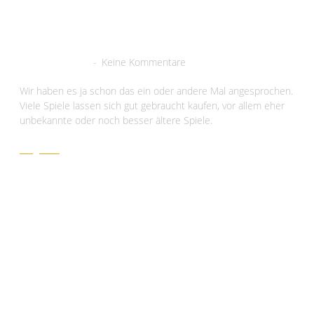
Fängen gebrauchter
Spiele
8. Februar 2021
Keine Kommentare
Wir haben es ja schon das ein oder andere Mal angesprochen.
Viele Spiele lassen sich gut gebraucht kaufen, vor allem eher
unbekannte oder noch besser ältere Spiele.
Zeig her!