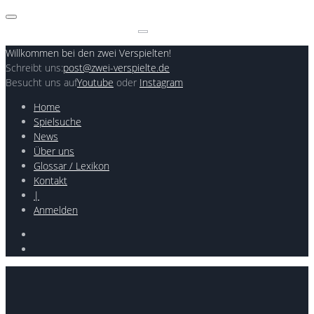
Skip
to
Search
content
for:
Willkommen bei den zwei Verspielten!
Schreibt uns:
post@zwei-verspielte.de
Besucht uns auf
Youtube
oder
Instagram
Home
Spielsuche
News
Über uns
Glossar / Lexikon
Kontakt
|
Anmelden
Youtube
Instagram