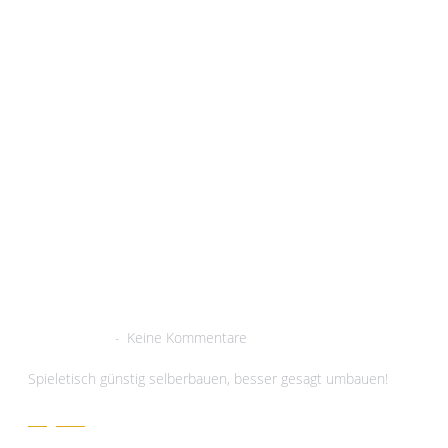
Spieltisch
3. März 2021
Keine Kommentare
Spieletisch günstig selberbauen, besser gesagt umbauen!
Zeig her!