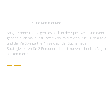
Schneller Einstieg in euer
Duell!
17. Mai 2021
Keine Kommentare
So ganz ohne Thema geht es auch in der Spielewelt. Und dann
geht es auch mal nur zu Zweit – so im direkten Duell! Bist also du
und dein/e Spielpartner/in seid auf der Suche nach
Strategiespielen für 2 Personen, die mit kurzen schnellen Regeln
auskommen?
Zeig her!