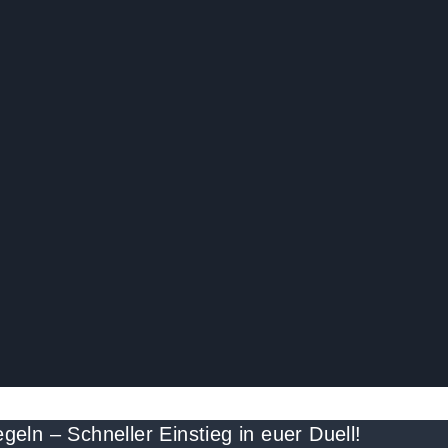
egeln – Schneller Einstieg in euer Duell!