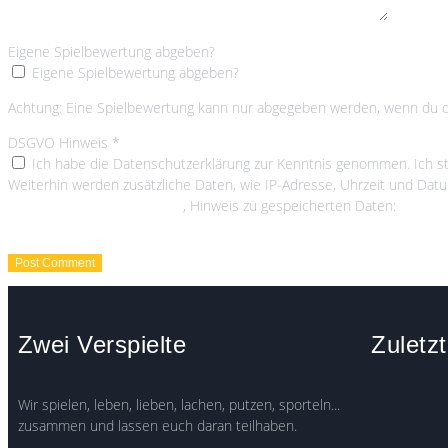
Eigene Spielbewertung abgeben?
Eigene Spielbewertung abgeben?
Achtung: Eine Spielbewertung kann nur abgegeben werden, wenn du di
DSGVO Hinweis
*
Ich habe die Datenschutzerklärung zur Kenntnis genommen. Ich st
Weiterhin werden zusätzliche Daten, wie IP-Adresse, Uhrzeit und Dat
Datenschutzerklärung lesen
, Hinweis zu gespeicherten Daten:
Sie kön
löschen bzw. anonymisieren!
Zwei Verspielte
Zuletzt
Wir spielen, leben, lieben, lachen, putzen, sporteln...
zusammen und lassen euch daran teilhaben.