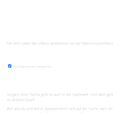
Mit dem Laden des Videos akzeptieren Sie die Datenschutzerkläru
Mehr erfahren
Video laden
YouTube immer entsperren
So ganz ohne Thema geht es auch in der Spielewelt. Und dann geht
im direkten Duell!
Bist also du und dein/e Spielpartner/in seid auf der Suche nach Str