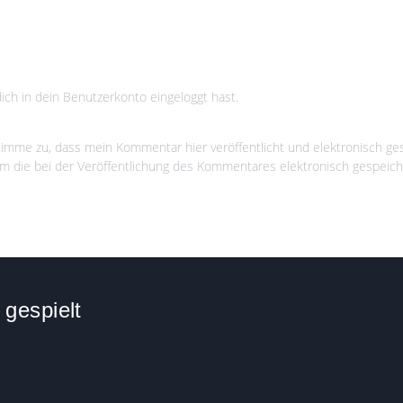
ch in dein Benutzerkonto eingeloggt hast.
Bitte einloggen oder Account
imme zu, dass mein Kommentar hier veröffentlicht und elektronisch ges
um die bei der Veröffentlichung des Kommentares elektronisch gespeich
nen die gespeicherten Daten Ihres Accounts jederzeit einsehen und die
 gespielt