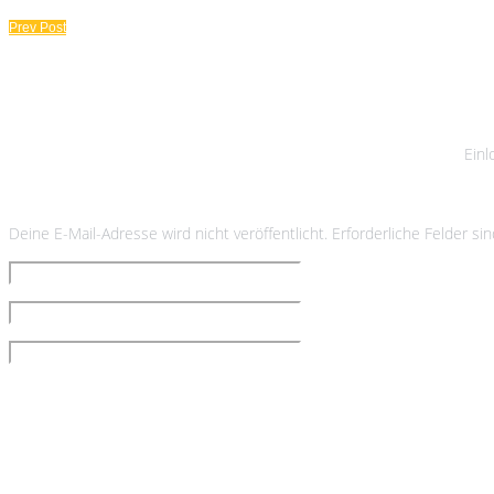
Beitragsnavigati
Prev Post
Leave a reply
Einl
Deine E-Mail-Adresse wird nicht veröffentlicht.
Erforderliche Felder si