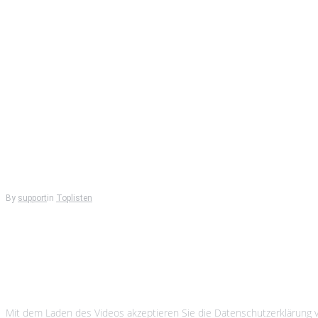
By
support
in
Toplisten
Brettspiele für 2 - Strategiespi
Einstieg in euer Duell!
Mit dem Laden des Videos akzeptieren Sie die Datenschutzerklärun