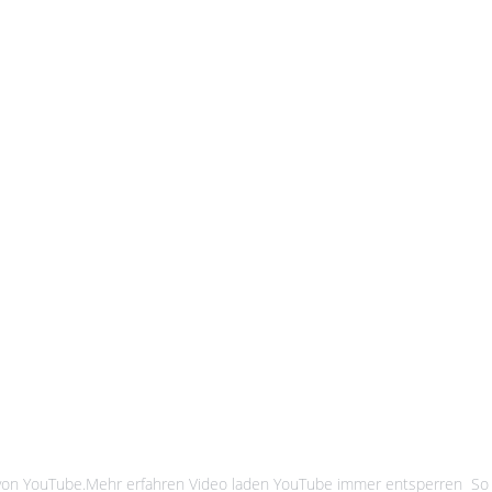
ele mit kurzen Regeln - Schneller
g von YouTube.Mehr erfahren Video laden YouTube immer entsperren S