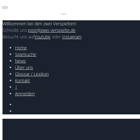
Skip
to
Search
content
for:
Willkommen bei den zwei Verspielten!
Schreibt uns:
post@zwei-verspielte.de
Besucht uns auf
Youtube
oder
Instagram
Home
Spielsuche
News
Über uns
Glossar / Lexikon
Kontakt
|
Anmelden
Youtube
Instagram