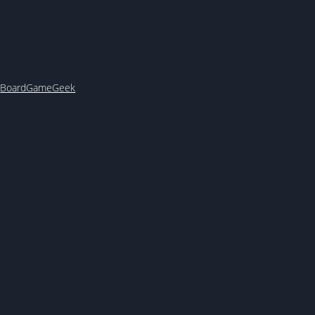
y
BoardGameGeek