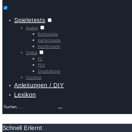
Spieletests
Analog
Brettspiele
Kartenspiele
Würfelspiele
Digital
PC
PS4
Smartphone
Outdoor
Anleitungen / DIY
Lexikon
Search
for:
Schnell Erlernt