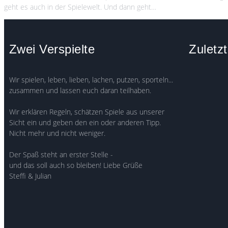
geht es auch in der Spielewelt. Und dann geht…
Zwei Verspielte
Zuletzt
Wir spielen, leben, lieben, lachen, putzen, sporteln...
zusammen und lassen euch daran teilhaben.
Wir erklären Regeln, schätzen Spiele aus unserer
Sicht ein und geben den ein oder anderen Tipp.
Nicht mehr und nicht weniger.
Der Spaß steht an erster Stelle -
und das soll auch so bleiben! Liebe Grüße
Steffi & Julian