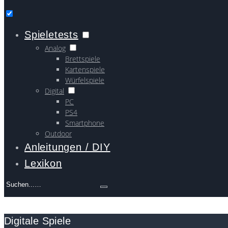
Spieletests
Analog
Brettspiele
Kartenspiele
Würfelspiele
Digital
PC
PS4
Smartphone
Outdoor
Anleitungen / DIY
Lexikon
Search
for:
Digitale Spiele