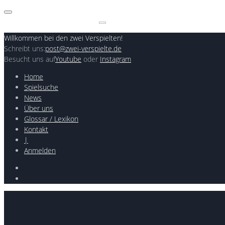
Skip
to
Search
content
for:
Willkommen bei den zwei Verspielten!
Schreibt uns:
post@zwei-verspielte.de
Besucht uns auf
Youtube
oder
Instagram
Home
Spielsuche
News
Über uns
Glossar / Lexikon
Kontakt
|
Anmelden
Youtube
Instagram