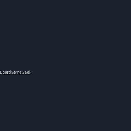
y
BoardGameGeek