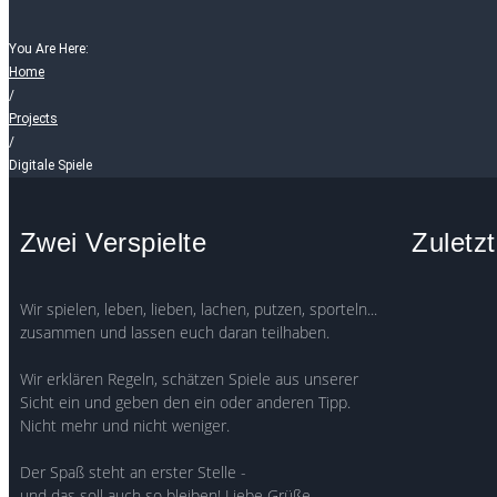
You Are Here:
Home
/
Projects
/
Digitale Spiele
Zwei Verspielte
Zuletzt
Wir spielen, leben, lieben, lachen, putzen, sporteln...
zusammen und lassen euch daran teilhaben.
Wir erklären Regeln, schätzen Spiele aus unserer
Sicht ein und geben den ein oder anderen Tipp.
Nicht mehr und nicht weniger.
Der Spaß steht an erster Stelle -
und das soll auch so bleiben! Liebe Grüße