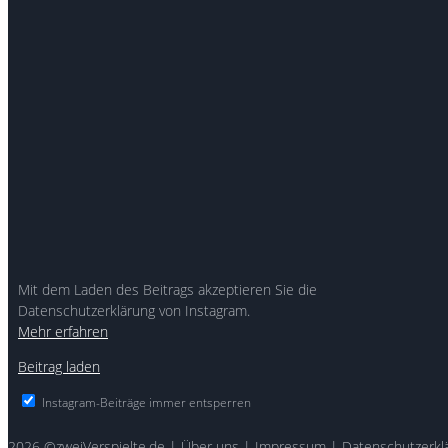
Mit dem Laden des Beitrags akzeptieren Sie die
Datenschutzerklärung von Instagram.
Mehr erfahren
Beitrag laden
Instagram-Beiträge immer entsperren
2026
©zweiVerspielte.de
|
Über uns
|
Impressum
|
Datenschutzerkl