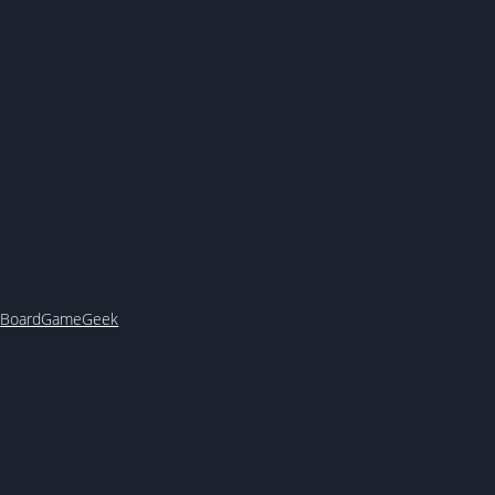
y
BoardGameGeek