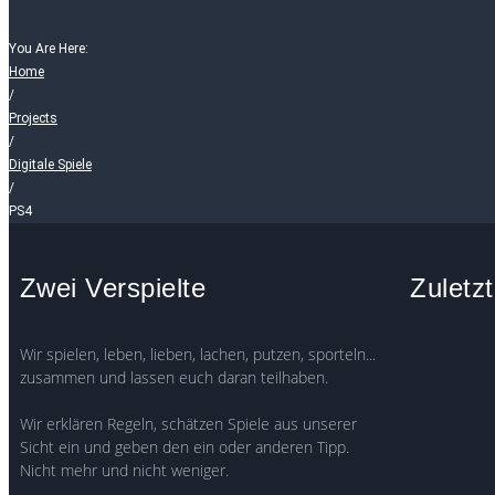
You Are Here:
Home
/
Projects
/
Digitale Spiele
/
PS4
Zwei Verspielte
Zuletzt
Wir spielen, leben, lieben, lachen, putzen, sporteln...
zusammen und lassen euch daran teilhaben.
Wir erklären Regeln, schätzen Spiele aus unserer
Sicht ein und geben den ein oder anderen Tipp.
Nicht mehr und nicht weniger.