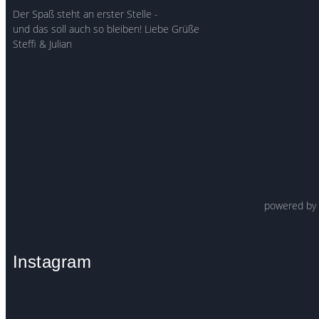
Der Spaß steht an erster Stelle -
und das soll auch so bleiben! Liebe Grüße
Steffi & Julian
powered b
Instagram