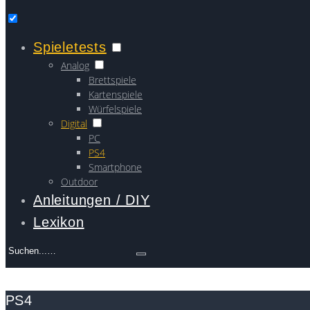
Spieletests
Analog
Brettspiele
Kartenspiele
Würfelspiele
Digital
PC
PS4
Smartphone
Outdoor
Anleitungen / DIY
Lexikon
Search
for:
PS4