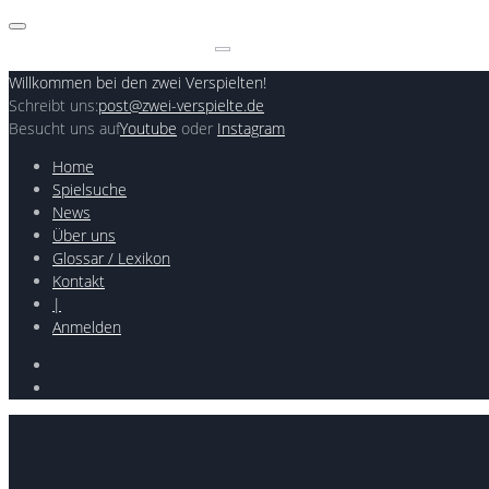
Skip
to
Search
content
for:
Willkommen bei den zwei Verspielten!
Schreibt uns:
post@zwei-verspielte.de
Besucht uns auf
Youtube
oder
Instagram
Home
Spielsuche
News
Über uns
Glossar / Lexikon
Kontakt
|
Anmelden
Youtube
Instagram