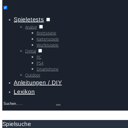
Spieletests
Analog
Brettspiele
Kartenspiele
Würfelspiele
Digital
PC
PS4
Smartphone
Outdoor
Anleitungen / DIY
Lexikon
Search
for:
Spielsuche