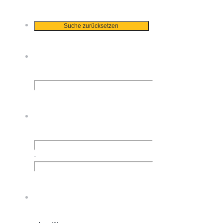
Suchbegriff
empf. Alter
-
Verlag