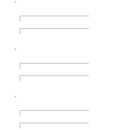
Spielzeit min
-
Spielzeit max
-
Erscheinungsjahr
-